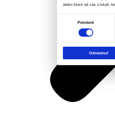
alebo ktoré od vás získali, ke
Výber
Potrebné
súhlasu
Odmietnuť